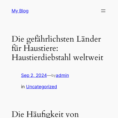
Skip
My Blog
to
content
Die gefährlichsten Länder
für Haustiere:
Haustierdiebstahl weltweit
Sep 2, 2024
—
admin
by
in
Uncategorized
Die Häufigkeit von