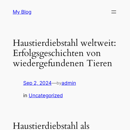
Skip
My Blog
to
content
Haustierdiebstahl weltweit:
Erfolgsgeschichten von
wiedergefundenen Tieren
Sep 2, 2024
—
admin
by
in
Uncategorized
Haustierdiebstahl als‍